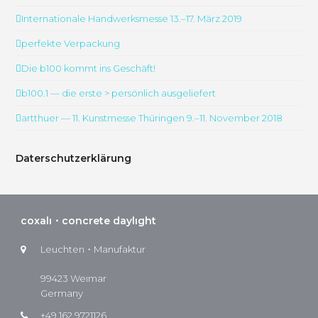
Internationale Handwerksmesse 13.–17. März 2019
perfekte Verpackung
Die b100 kommt ins Geschäft!
b100.1 — die erste > persönlich ausgeliefert
artthuer — 11. Kunstmesse Thüringen 9.–11. November 2018
Daterschutzerklärung
coxalı・concrete daylıght
Leuchten・Manufaktur
99423 Weımar
Germany
+49 162 9721126