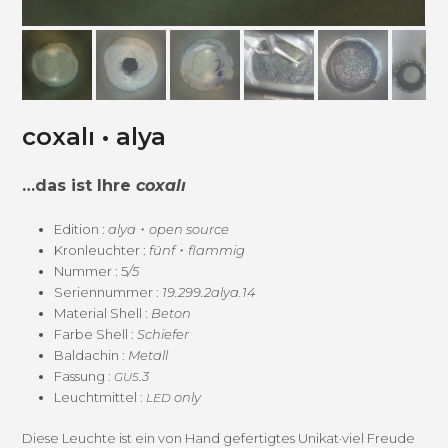
coxalı • alya
…das ist Ihre
cox­alı
Edi­tion :
alya
・
open source
Kro­n­leuchter :
fünf
・
flam­mig
Num­mer : 5
/5
Seri­en­num­mer :
19.299.2alya.14
Mate­r­i­al Shell :
Beton
Farbe Shell :
Schiefer
Bal­dachin :
Met­all
Fas­sung :
.3
GU5
Leucht­mit­tel :
only
LED
Diese Leuchte ist ein von Hand gefer­tigtes Unikat·viel Freude