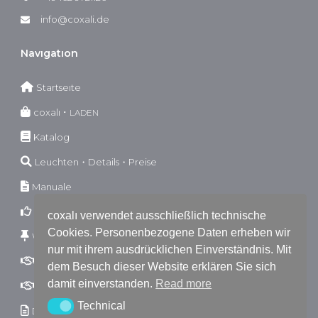
info@coxali.de
Navıgatıon
Startseıte
coxalı ･
LADEN
Katalog
Leuchten・Details・Preise
Manuale
Garantıebestımmungen
coxalı verwendet ausschließlich technische
Cookies. Personenbezogene Daten erheben wir
Wıderrufsbestımmungen
nur mit ihrem ausdrücklichen Einverständnis. Mit
AGB
B2C
dem Besuch dieser Website erklären Sie sich
damit einverstanden.
Read more
AGB
B2B
Technical
Technical
Dokumente