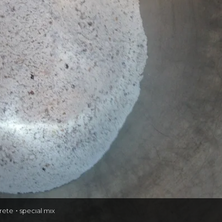
rete・specıal mıx