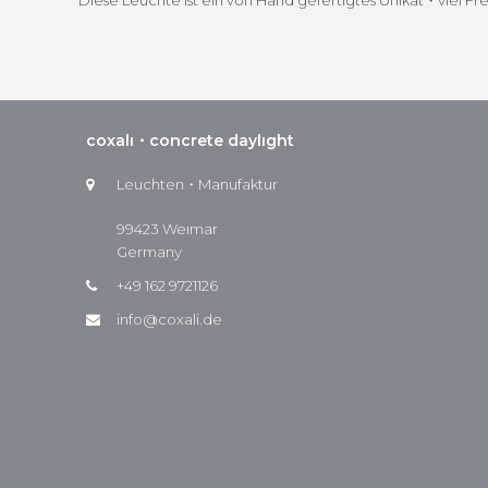
Diese Leuchte ist ein von Hand gefer­tigtes Unikat・viel Fr
coxalı・concrete daylıght
Leuchten・Manufaktur
99423 Weımar
Germany
+49 162 9721126
info@coxali.de