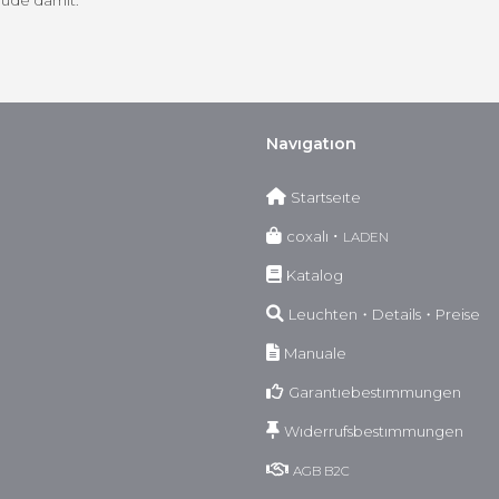
eude damit.
Navıgatıon
Startseıte
coxalı ･
LADEN
Katalog
Leuchten・Details・Preise
Manuale
Garantıebestımmungen
Wıderrufsbestımmungen
AGB
B2C