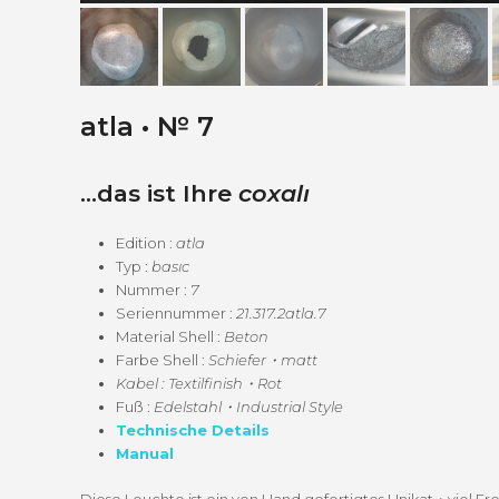
atla • № 7
…das ist Ihre
coxalı
Edi­tion :
atla
Typ :
basıc
Num­mer :
7
Seri­en­num­mer :
21.317.2atla.7
Mate­r­i­al Shell :
Beton
Farbe Shell :
Schiefer・matt
Kabel : Textilfinish・Rot
Fuß :
Edelstahl・Industrial Style
Tech­nis­che Details
Man­u­al