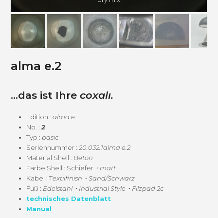
alma e.2
…das ist Ihre
coxalı.
Edi­tion :
alma e.
No. :
2
Typ :
basıc
Seri­en­num­mer :
20.032.1alma·e.2
Mate­r­i­al Shell :
Beton
Farbe Shell : Schiefer
・matt
Kabel : T
extilfinish・Sand/Schwarz
Fuß :
Edelstahl・Industrial Style・Filzpad 2c
tech­nis­ches Datenblatt
Man­u­al