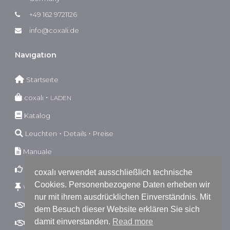
+49 162 9721126
info@coxali.de
Navıgatıon
Startseıte
coxalı ･
LADEN
Katalog
Leuchten・Details・Preise
Manuale
Garantıebestımmungen
coxalı verwendet ausschließlich technische
Cookies. Personenbezogene Daten erheben wir
Wıderrufsbestımmungen
nur mit ihrem ausdrücklichen Einverständnis. Mit
AGB
B2C
dem Besuch dieser Website erklären Sie sich
damit einverstanden.
Read more
AGB
B2B