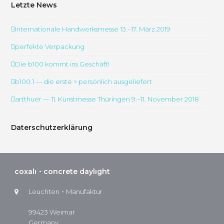
Letzte News
Internationale Handwerksmesse 13.–17. März 2019
perfekte Verpackung
Die b100 kommt ins Geschäft!
b100.1 — die erste > persönlich ausgeliefert
artthuer — 11. Kunstmesse Thüringen 9.–11. November 2018
Daterschutzerklärung
coxalı・concrete daylıght
Leuchten・Manufaktur
99423 Weımar
Germany