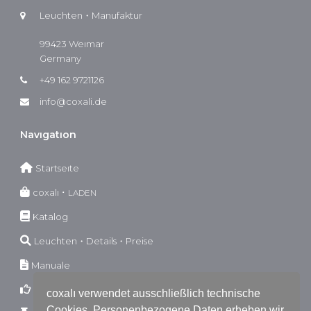
Leuchten・Manufaktur
99423 Weımar
Germany
+49 162 9721126
info@coxali.de
Navıgatıon
Startseıte
coxalı ･
LADEN
Katalog
Leuchten・Details・Preise
Manuale
Garantıebestımmungen
coxalı verwendet ausschließlich technische
Cookies. Personenbezogene Daten erheben wir