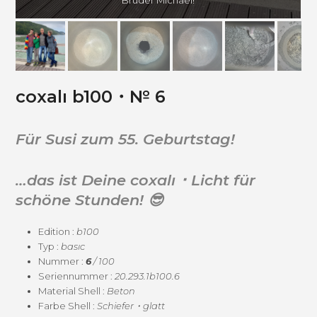
Bruder Michael!
coxalı b100・№ 6
Für Susi zum 55. Geburtstag!
…das ist Deine coxalı ･ Licht für
schöne Stunden! 😎
Edi­tion :
b100
Typ :
basıc
Num­mer :
6
/ 100
Seri­en­num­mer :
20.293.1b100.6
Mate­r­i­al Shell :
Beton
Farbe Shell :
Schiefer・glatt