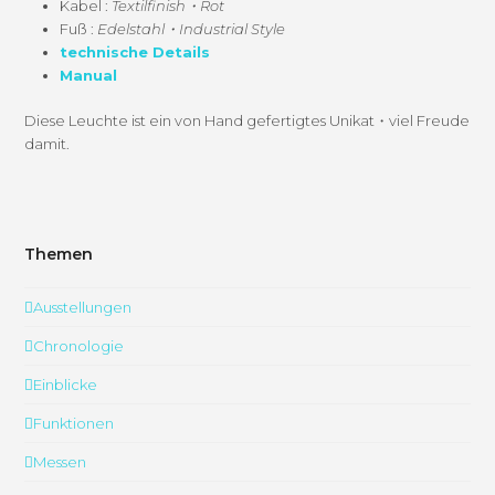
Kabel :
Textilfinish・Rot
Fuß :
Edelstahl・Industrial Style
tech­nis­che Details
Man­u­al
Diese Leuchte ist ein von Hand gefer­tigtes Unikat・viel Freude
damit.
Themen
Ausstellungen
Chronologie
Einblicke
Funktionen
Messen