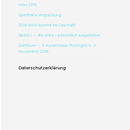
März 2019
perfekte Verpackung
Die b100 kommt ins Geschäft!
b100.1 — die erste > persönlich ausgeliefert
artthuer — 11. Kunstmesse Thüringen 9.–11.
November 2018
Daterschutzerklärung