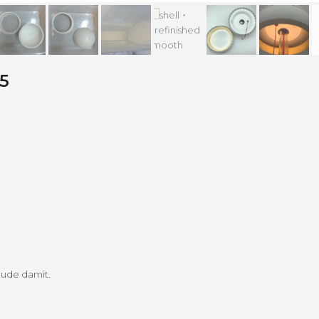
45
eude damit.