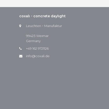
coxalı・concrete daylıght
Leuchten・Manufaktur
99423 Weımar
Germany
+49 162 9721126
info@coxali.de