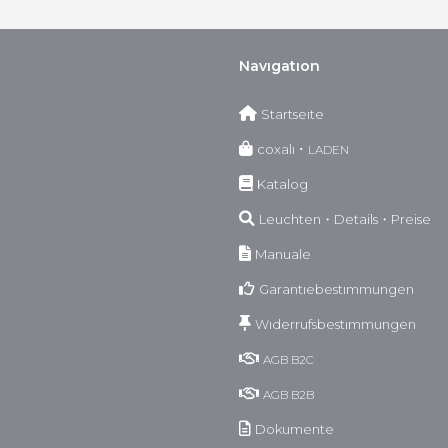
Navıgatıon
Startseıte
coxalı ･
LADEN
Katalog
Leuchten・Details・Preise
Manuale
Garantıebestımmungen
Wıderrufsbestımmungen
AGB
B2C
AGB
B2B
Dokumente