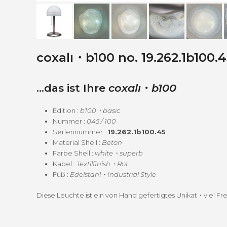
coxalı・b100 no. 19.262.1b100.
…das ist Ihre
coxalı
・
b100
Edi­tion :
b100
・basıc
Num­mer :
045 / 100
Seri­en­num­mer :
19.262.1b100.45
Mate­r­i­al Shell :
Beton
Farbe Shell :
white・superb
Kabel :
Textilfinish・Rot
Fuß :
Edelstahl・Industrial Style
Diese Leuchte ist ein von Hand gefer­tigtes Unikat・viel Fr