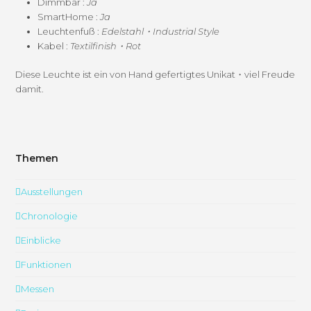
Dimm­bar :
Ja
SmartHome :
Ja
Leucht­en­fuß :
Edelstahl・Industrial Style
Kabel :
Textilfinish・Rot
Diese Leuchte ist ein von Hand gefer­tigtes Unikat・viel Freude
damit.
Themen
Ausstellungen
Chronologie
Einblicke
Funktionen
Messen