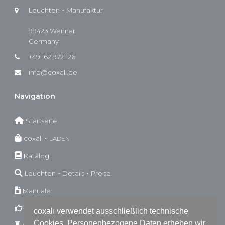
Leuchten・Manufaktur
99423 Weımar
Germany
+49 162 9721126
info@coxali.de
Navıgatıon
Startseıte
coxalı ･
LADEN
Katalog
Leuchten・Details・Preise
Manuale
Garantıebestımmungen
coxalı verwendet ausschließlich technische
Cookies. Personenbezogene Daten erheben wir