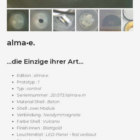
alma•e.
…die Einzige ihrer Art…
Edi­tion :
alma e.
Pro­to­typ :
1
Typ :
con­trol
Seri­en­num­mer :
20.073.1alma
·
e.
P1
Mate­r­i­al Shell :
Beton
Shell :
zwei Mod­ule
Verbindung :
Neodym­mag­nete
Farbe Shell :
Vul­cano
Fin­ish innen :
Blattgold
Leucht­mit­tel :
LED-Panel・fest ver­baut