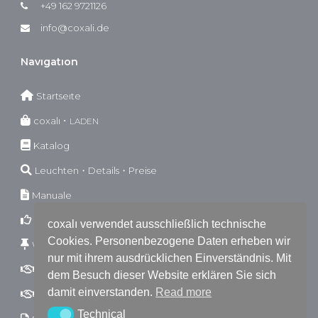
+49 162 9721126
info@coxali.de
Navıgatıon
Startseıte
coxalı ･
LADEN
Katalog
Leuchten・Details・Preise
Manuale
Garantıebestımmungen
coxalı verwendet ausschließlich technische
Cookies. Personenbezogene Daten erheben wir
Wıderrufsbestımmungen
nur mit ihrem ausdrücklichen Einverständnis. Mit
AGB
B2C
dem Besuch dieser Website erklären Sie sich
damit einverstanden.
Read more
AGB
B2B
Technical
Technical