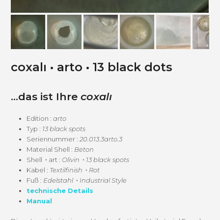
coxalı • arto • 13 black dots
…das ist Ihre
coxalı
Edi­tion :
arto
Typ :
13 black spots
Seri­en­num­mer :
20.013.3arto.3
Mate­r­i­al Shell :
Beton
Shell
・
art :
Olivin・13 black spots
Kabel :
Textilfinish・Rot
Fuß :
Edelstahl・Industrial Style
tech­nis­che Details
Man­u­al