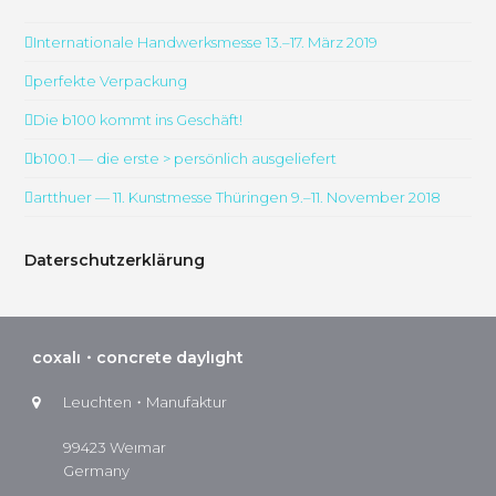
Internationale Handwerksmesse 13.–17. März 2019
perfekte Verpackung
Die b100 kommt ins Geschäft!
b100.1 — die erste > persönlich ausgeliefert
artthuer — 11. Kunstmesse Thüringen 9.–11. November 2018
Daterschutzerklärung
coxalı・concrete daylıght
Leuchten・Manufaktur
99423 Weımar
Germany