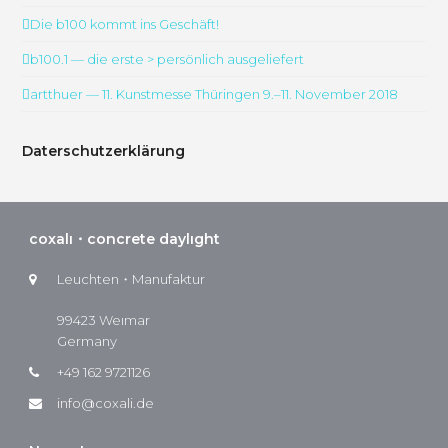
Die b100 kommt ins Geschäft!
b100.1 — die erste > persönlich ausgeliefert
artthuer — 11. Kunstmesse Thüringen 9.–11. November 2018
Daterschutzerklärung
coxalı・concrete daylıght
Leuchten・Manufaktur
99423 Weımar
Germany
+49 162 9721126
info@coxali.de