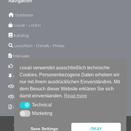
Navıgatıon
Startseıte
coxalı ･
LADEN
Katalog
Leuchten・Details・Preise
Manuale
Garantıebestımmungen
coxalı verwendet ausschließlich technische
Cookies. Personenbezogene Daten erheben wir
Wıderrufsbestımmungen
nur mit ihrem ausdrücklichen Einverständnis. Mit
AGB
B2C
dem Besuch dieser Website erklären Sie sich
damit einverstanden.
Read more
AGB
B2B
Technical
Technical
Dokumente
Marketing
Marketing
coxalı・concrete daylight
‹ © 2026 › Branding & Webseite:
XP.DT
Save Settings
OKAY
& coxalı
|
IMPRESSUM
|
DATENSCHUTZERKLÄRUNG