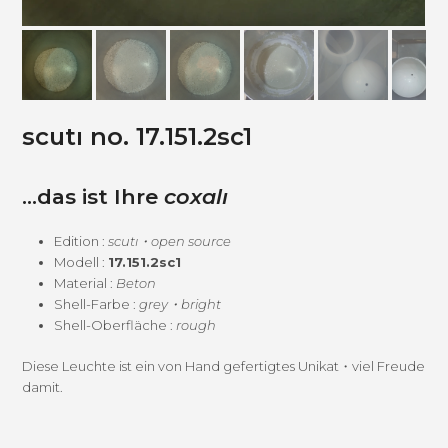
scutı no. 17.151.2sc1
…das ist Ihre
coxalı
Edi­tion :
scutı・open source
Mod­ell :
17.151.2sc1
Mate­r­i­al :
Beton
Shell-Farbe :
grey・bright
Shell-Ober­fläche :
rough
Diese Leuchte ist ein von Hand gefer­tigtes Unikat・viel Freude
damit.