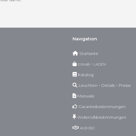
Navıgatıon
Startseıte
coxalı ･
LADEN
Katalog
Leuchten・Details・Preise
Manuale
Garantıebestımmungen
Wıderrufsbestımmungen
AGB
B2C