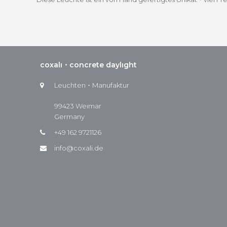
coxalı・concrete daylıght
Leuchten・Manufaktur
99423 Weımar
Germany
+49 162 9721126
info@coxali.de