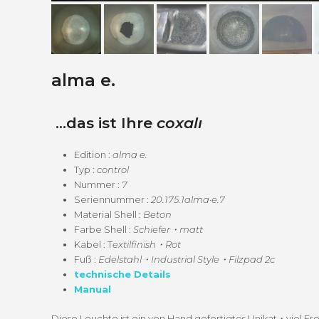
alma e.
…das ist Ihre
coxalı
Edi­tion :
alma e.
Typ :
con­trol
Num­mer :
7
Seri­en­num­mer :
20.175.1alma
·
e.7
Mate­r­i­al Shell :
Beton
Farbe Shell :
Schiefer・matt
Kabel : T
extilfinish・Rot
Fuß :
Edelstahl・Industrial Style・Filzpad 2c
tech­nis­che Details
Man­u­al
Diese Leuchte ist ein von Hand gefer­tigtes Unikat・viel Fr