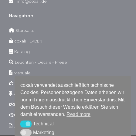
info@coxali.de
Navıgatıon
Startseıte
coxalı ･
LADEN
Katalog
Leuchten・Details・Preise
Manuale
Garantıebestımmungen
coxalı verwendet ausschließlich technische
Cookies. Personenbezogene Daten erheben wir
Wıderrufsbestımmungen
nur mit ihrem ausdrücklichen Einverständnis. Mit
AGB
B2C
dem Besuch dieser Website erklären Sie sich
damit einverstanden.
Read more
AGB
B2B
Technical
Technical
Dokumente
Marketing
Marketing