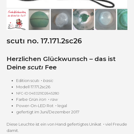
scutı no. 17.171.2sc26
Herzlichen Glückwunsch – das ist
Deine
scutı
Fee
Edi­tion scutı
・
basic
Mod­ell 17.171.2sc26
NFC-ID
04E029D2645280
Farbe Grün
iron・raw
Pow­er-On-LED Rot
・
legal
gefer­tigt im Juni/Dezember 2017
Diese Leuchte ist ein von Hand gefer­tigtes Unikat
・
viel Freude
damit.