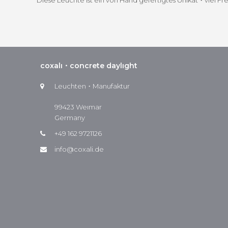
Diese Leuchte ist ein von Hand gefer­tigtes Unikat・viel Fr
coxalı・concrete daylıght
Leuchten・Manufaktur
99423 Weımar
Germany
+49 162 9721126
info@coxali.de