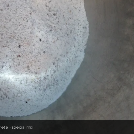
rete・specıal mıx