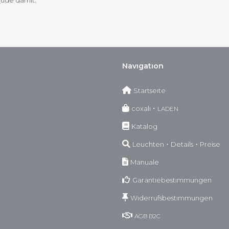
eude damit.
Navıgatıon
Startseıte
coxalı ･
LADEN
Katalog
Leuchten・Details・Preise
Manuale
Garantıebestımmungen
Wıderrufsbestımmungen
AGB
B2C