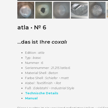
atla • № 6
…das ist Ihre
coxalı
Edi­tion :
atla
Typ :
basıc
Num­mer :
6
Seri­en­num­mer :
21.215.1atla.6
Mate­r­i­al Shell :
Beton
Farbe Shell :
Schiefer・matt
Kabel : Textilfinish・Rot
Fuß :
Edelstahl・Industrial Style
Tech­nis­che Details
Man­u­al