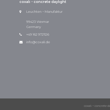
coxalı・concrete daylıght
Leuchten・Manufaktur
99423 Weımar
Germany
+49 162 9721126
info@coxali.de
coxalı・concrete d