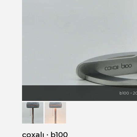
b100・20
coxalı ∙ b100