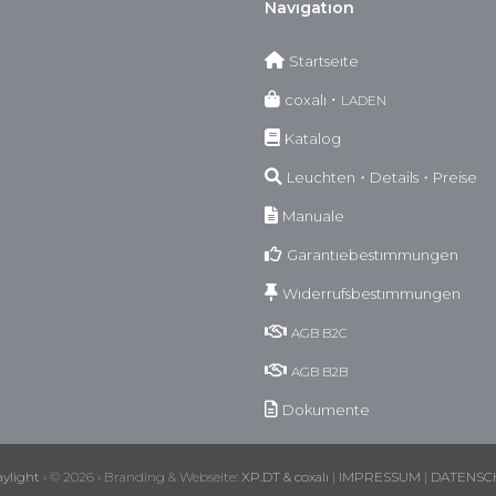
Navıgatıon
Startseıte
coxalı ･
LADEN
Katalog
Leuchten・Details・Preise
Manuale
Garantıebestımmungen
Wıderrufsbestımmungen
AGB
B2C
AGB
B2B
Dokumente
aylight
‹ © 2026 › Branding & Webseite:
XP.DT & coxalı
|
IMPRESSUM
|
DATENSC