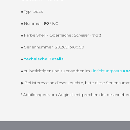
● Typ :
basıc
● Num­mer :
90
/ 100
● Farbe Shell・Oberfläche :
Schiefer ∙ matt
● Serıen­num­mer : 20.265.1b100.90
●
tech­nis­che Details
● zu besichti­gen und zu erwer­ben im
Ein­rich­tung­shaus
Kne
▶︎ Bei Inter­esse an dieser Leuchte, bitte diese Seri­en­num
* Abbil­dun­gen vom Orig­i­nal, entsprechen der beschriebe