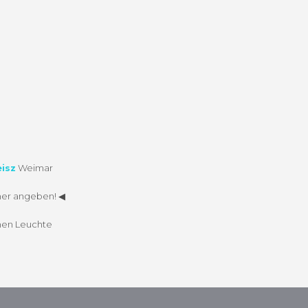
isz
Weimar
­mer angeben! ◀︎
­nen Leuchte