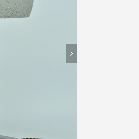
next
slide