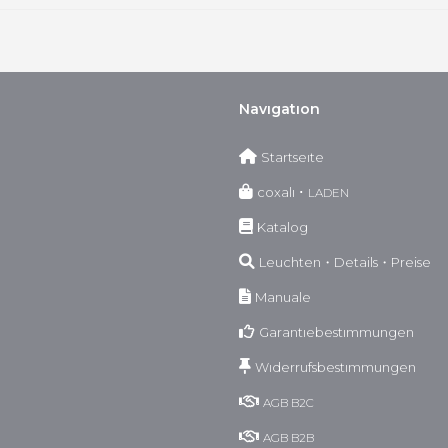
Navıgatıon
Startseıte
coxalı ･
LADEN
Katalog
Leuchten・Details・Preise
Manuale
Garantıebestımmungen
Wıderrufsbestımmungen
AGB
B2C
AGB
B2B