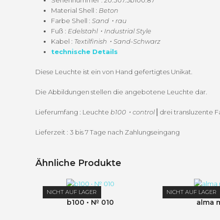
Seri­en­num­mer : 20.307.3b100.87
Mate­r­i­al Shell :
Beton
Farbe Shell :
Sand・rau
Fuß :
Edelstahl・Industrial Style
Kabel :
Textilfinish・Sand-Schwarz
tech­nis­che Details
Diese Leuchte ist ein von Hand gefer­tigtes Unikat.
Die Abbil­dun­gen stellen die ange­botene Leuchte dar.
Liefer­um­fang : Leuchte
b100・control
⎜drei transluzente F
Lieferzeit : 3 bis 7 Tage nach Zahlungseingang
Ähnliche Produkte
NICHT AUF LAGER
NICHT AUF LAGER
b100 • № 010
alma 