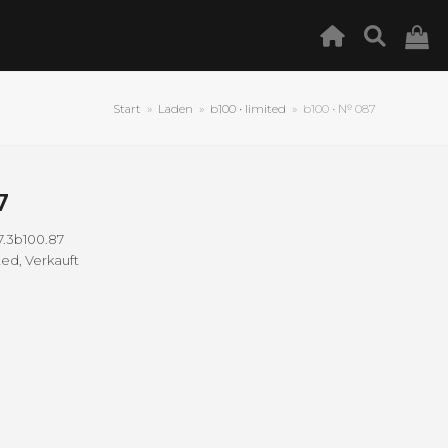
Start
»
Laden
»
b100 • limited
»
b100 • № 087
7
7.3b100.87
ited
,
Verkauft