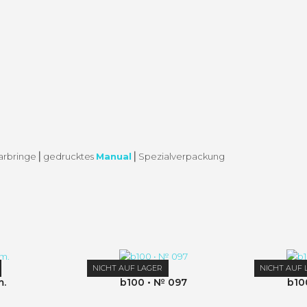
ar­bringe ⎜gedruck­tes
Man­u­al
⎜Spezialver­pack­ung
NICHT AUF LAGER
NICHT AUF 
m.
b100 • № 097
b10