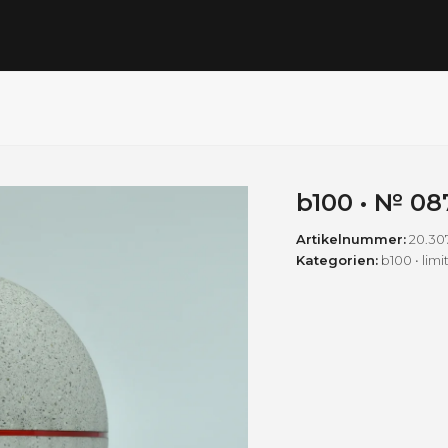
b100 • № 08
Artikelnummer:
20.30
Kategorien:
b100 • lim