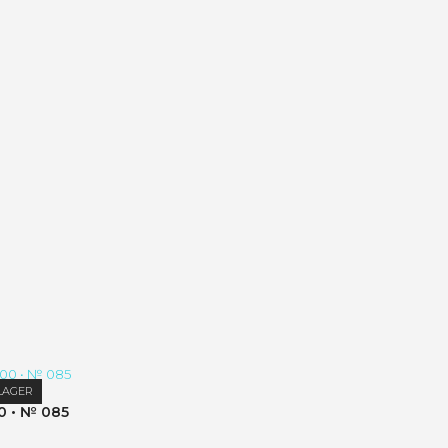
LAGER
0 • № 085