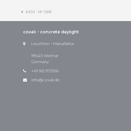
b100 • № 088
vorheriger
Beitrag:
coxalı・concrete daylıght
Leuchten・Manufaktur
99423 Weımar
Germany
+49 162 9721126
info@coxali.de