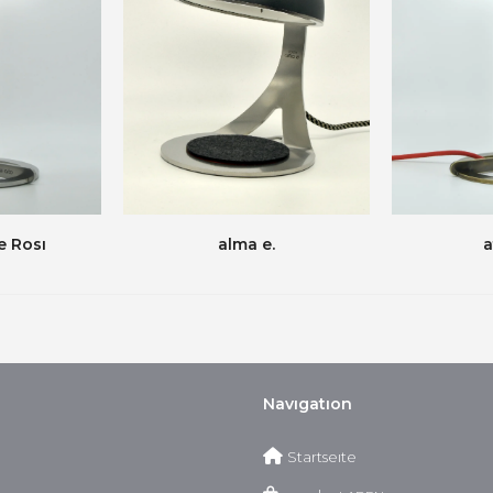
e Rosı
alma e.
a
Navıgatıon
Startseıte