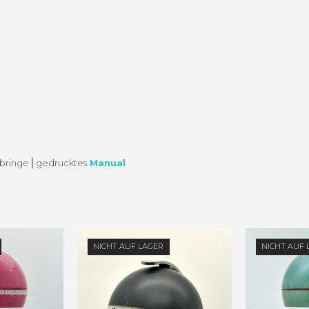
­bringe ⎜gedruck­tes
Manual
NICHT AUF LAGER
NICHT AUF 