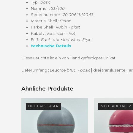
Typ :
basıc
Num­mer :
53
/ 100
Seri­en­num­mer :
20.006.1b100.53
Mate­r­i­al Shell :
Beton
Farbe Shell :
Rubin・glatt
Kabel :
Textilfinish・Rot
Fuß :
Edelstahl・Industrial Style
tech­nis­che Details
Diese Leuchte ist ein von Hand gefer­tigtes Unikat.
Liefer­um­fang : Leuchte
b100・basıc
⎜drei transluzente Far
Ähnliche Produkte
NICHT AUF LAGER
NICHT AUF LAGER