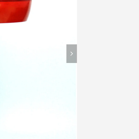
next
slide