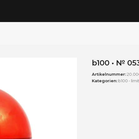
b100 • № 05
Artikelnummer:
20.00
Kategorien:
b100 • lim