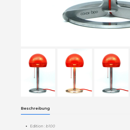
Beschreibung
Edi­tion :
b100