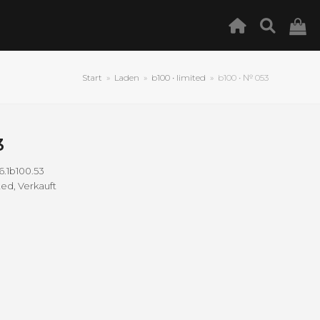
Start
»
Laden
»
b100 • limited
»
b100 • № 053
3
6.1b100.53
ited
,
Verkauft