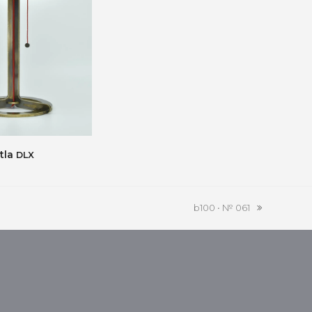
tla
DLX
b100 • № 061
Nächster
Beitrag: