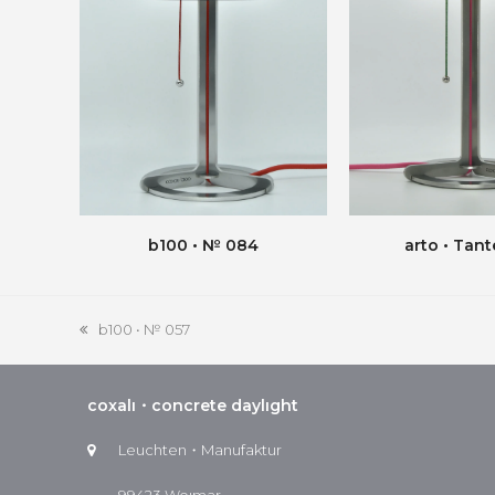
b100 • № 084
arto • Tant
b100 • № 057
vorheriger
Beitrag:
coxalı・concrete daylıght
Leuchten・Manufaktur