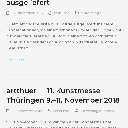
ausgeliefert
23. November 2018
codal1mp
Chronologie
22. November Die erste b100 wurde ausgeliefert: In unsere
Landeshaupstadt, mit einem schönen Blick auf den Dom! Nicht
nur, dass die allererste b100 jetzt in einem tollen Ambiente zu
Hause ist, sie befindet sich auch noch in (familiärer Leuchten-)
Gesellschaft:…
Mehr Lesen
artthuer — 11. Kunstmesse
Thüringen 9.–11. November 2018
12. November 2018
codal1mp
Chronologie
,
Messen
9. - 11. November 2018 Im Rahmen einer Sonderschau der
Haus.Bau.Ambiente 2018 stellte coxalı auf der artthuer, der 11.