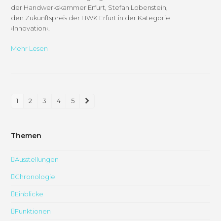
der Handwerkskammer Erfurt, Stefan Lobenstein,
den Zukunftspreis der HWK Erfurt in der Kategorie
›Innovation‹.
Mehr Lesen
1
2
3
4
5
Seite
Seite
Seite
Seite
Seite
Vorwärts
Themen
Ausstellungen
Chronologie
Einblicke
Funktionen