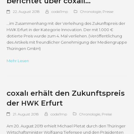
berichtet über coxalı…
22. August 2018
codal1mp
Chronologie
,
Presse
...im Zusammenhang mit der Verleihung des Zukunftspreis der
HWK Erfurt in der Kategorie Innovation. Der mit 1.000 €
dotierte Preis wurde zum 4. Mal verliehen. (Veröffentlichung
des Artikels mit freundlicher Genehmigung der Mediengruppe
Thüringen GmbH)
Mehr Lesen
coxalı erhält den Zukunftspreis
der
Erfurt
HWK
21. August 2018
codal1mp
Chronologie
,
Preise
Am 20. August 2019 erhielt Michael Pletat durch den Thüringer
Wirtschaftsminister Wolfgang Tiefensee und den Präsidenten