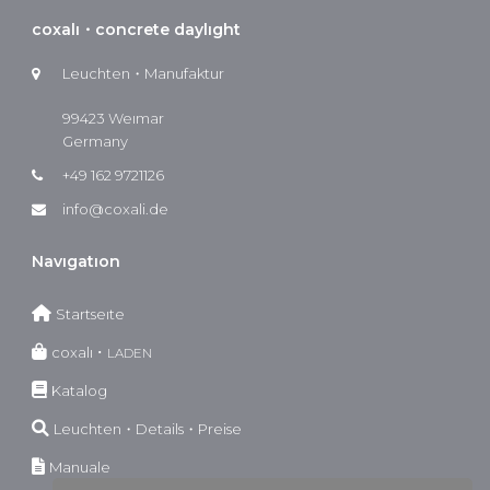
coxalı・concrete daylıght
Leuchten・Manufaktur
99423 Weımar
Germany
+49 162 9721126
info@coxali.de
Navıgatıon
Startseıte
coxalı ･
LADEN
Katalog
Leuchten・Details・Preise
Manuale