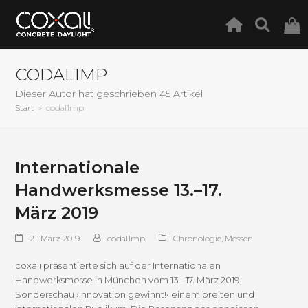
CODAL1MP
Dieser Autor hat geschrieben 45 Artikel
Start
»
codal1mp
Internationale
Handwerksmesse 13.–17.
März 2019
21. März 2019
codal1mp
Chronologie
,
Messen
coxalı präsentierte sich auf der Internationalen
Handwerksmesse in München vom 13.–17. März 2019,
Sonderschau ›Innovation gewinnt!‹ einem breiten und