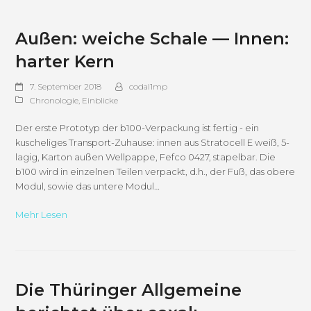
Außen: weiche Schale — Innen:
harter Kern
7. September 2018
codal1mp
Chronologie
,
Einblicke
Der erste Prototyp der b100-Verpackung ist fertig - ein
kuscheliges Transport-Zuhause: innen aus Stratocell E weiß, 5-
lagig, Karton außen Wellpappe, Fefco 0427, stapelbar. Die
b100 wird in einzelnen Teilen verpackt, d.h., der Fuß, das obere
Modul, sowie das untere Modul…
Mehr Lesen
Die Thüringer Allgemeine