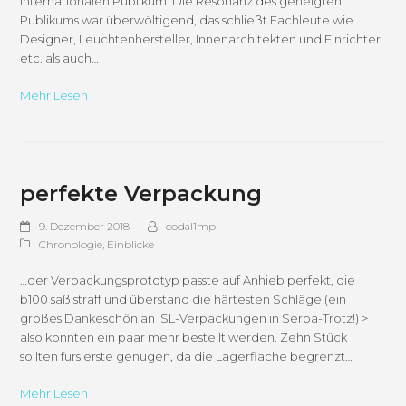
internationalen Publikum. Die Resonanz des geneigten
Publikums war überwöltigend, das schließt Fachleute wie
Designer, Leuchtenhersteller, Innenarchitekten und Einrichter
etc. als auch…
Mehr Lesen
perfekte Verpackung
9. Dezember 2018
codal1mp
Chronologie
,
Einblicke
…der Verpackungsprototyp passte auf Anhieb perfekt, die
b100 saß straff und überstand die härtesten Schläge (ein
großes Dankeschön an ISL-Verpackungen in Serba-Trotz!) >
also konnten ein paar mehr bestellt werden. Zehn Stück
sollten fürs erste genügen, da die Lagerfläche begrenzt…
Mehr Lesen