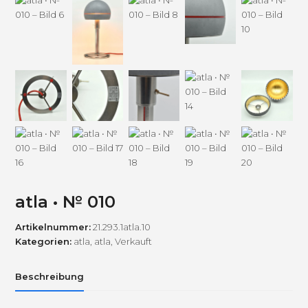
atla • № 010
Artikelnummer:
21.293.1atla.10
Kategorien:
atla
,
atla
,
Verkauft
Beschreibung