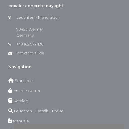
coxalı・concrete daylıght
Leuchten・Manufaktur
99423 Weımar
Germany
+49 162 9721126
info@coxali.de
Navıgatıon
Startseıte
coxalı ･
LADEN
Katalog
Leuchten・Details・Preise
Manuale