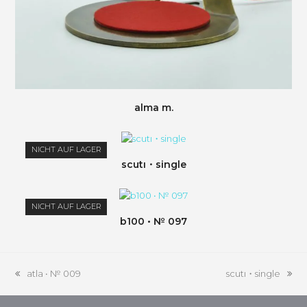
alma m.
NICHT AUF LAGER
scutı・single
NICHT AUF LAGER
b100 • № 097
atla • № 009
scutı・single
vorheriger
Nächster
Beitrag:
Beitrag: