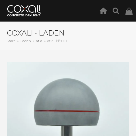
COXALI • LADEN
Start
»
Laden
»
atla
»
atla • № 010