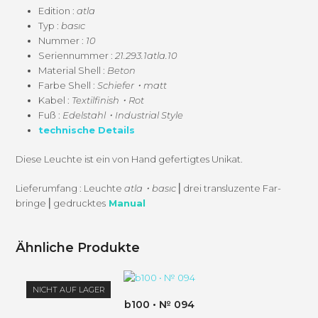
Edi­tion :
atla
Typ :
basıc
Num­mer :
10
Seri­en­num­mer :
21.293.1atla.10
Mate­r­i­al Shell :
Beton
Farbe Shell :
Schiefer・matt
Kabel :
Textilfinish・Rot
Fuß :
Edelstahl・Industrial Style
tech­nis­che Details
Diese Leuchte ist ein von Hand gefer­tigtes Unikat.
Liefer­um­fang : Leuchte
atla・basıc
⎜drei transluzente Far­
bringe ⎜gedruck­tes
Manual
Ähnliche Produkte
NICHT AUF LAGER
b100 • № 094